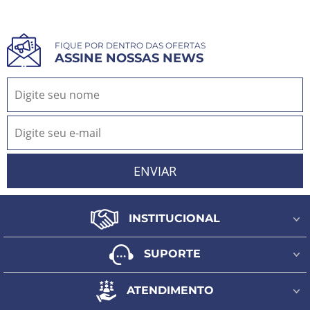
FIQUE POR DENTRO DAS OFERTAS
ASSINE NOSSAS NEWS
INSTITUCIONAL
Quem Somos
SUPORTE
Fale Conosco
Formas de pagamento
Minha Conta
ATENDIMENTO
Regulamento frete grátis
Meus Pedidos