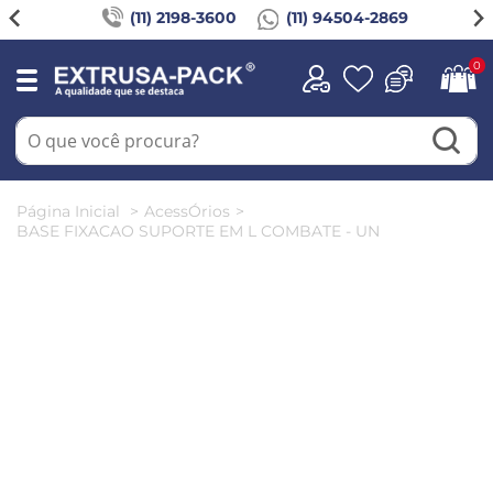
(11) 2198-3600
(11) 94504-2869
0
Página Inicial
AcessÓrios
BASE FIXACAO SUPORTE EM L COMBATE - UN