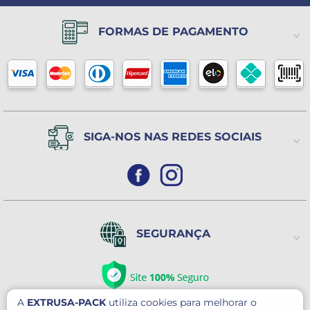
(11) 2198-3600
Política de Privacidade
Lista de Desejos
FORMAS DE PAGAMENTO
(11) 94504-2869
Política de Trocas ou Devoluções
Horário de atendimento
de 2ª a 6ª feira
Das 9h às 17h
(Exceto Feriados)
SIGA-NOS NAS REDES SOCIAIS
SEGURANÇA
A
EXTRUSA-PACK
utiliza cookies para melhorar o