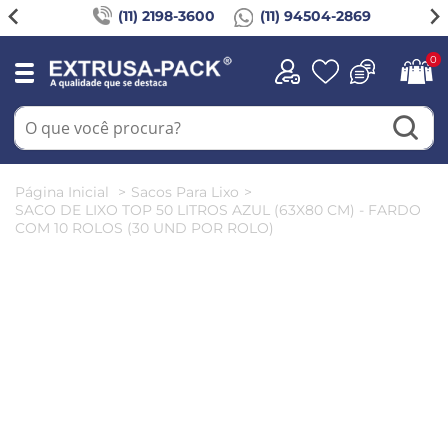
(11) 2198-3600
(11) 94504-2869
0
Página Inicial
Sacos Para Lixo
SACO DE LIXO TOP 50 LITROS AZUL (63X80 CM) - FARDO
COM 10 ROLOS (30 UND POR ROLO)