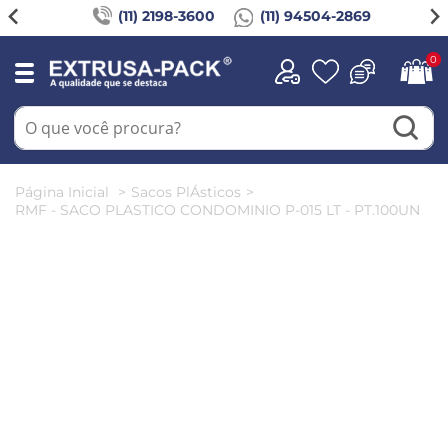
(11) 2198-3600
(11) 94504-2869
0
Página Inicial
Sacos PlÁsticos
RMF - SACO PLASTICO CONDOMINIO P-015 LT - PT.100UN