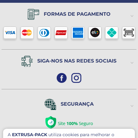
(11) 2198-3600
Política de Privacidade
Lista de Desejos
FORMAS DE PAGAMENTO
(11) 94504-2869
Política de Trocas ou Devoluções
Horário de atendimento
de 2ª a 6ª feira
Das 9h às 17h
(Exceto Feriados)
SIGA-NOS NAS REDES SOCIAIS
SEGURANÇA
A
EXTRUSA-PACK
utiliza cookies para melhorar o