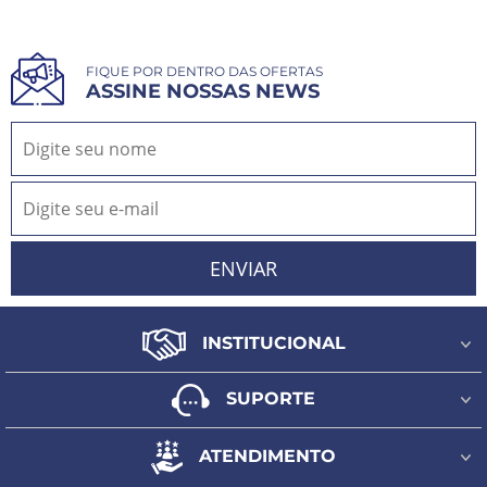
FIQUE POR DENTRO DAS OFERTAS
ASSINE NOSSAS NEWS
INSTITUCIONAL
Quem Somos
SUPORTE
Fale Conosco
Formas de pagamento
Minha Conta
ATENDIMENTO
Regulamento frete grátis
Meus Pedidos