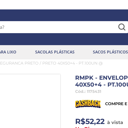
ARA LIXO
SACOLAS PLÁSTICAS
SACOS PLÁSTICOS
EGURANCA PRETO / PRETO 40X50+4 - PT.100UN @
RMPK - ENVELOP
40X50+4 - PT.10
Cód.:
1175431
COMPRE E
R$52,22
à vista