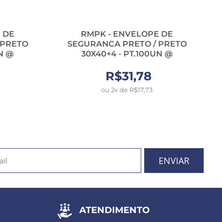
 DE
RMPK - ENVELOPE DE
 PRETO
SEGURANCA PRETO / PRETO
C
UN @
30X40+4 - PT.100UN @
R$31,78
ou 2x de R$17,73
ATENDIMENTO